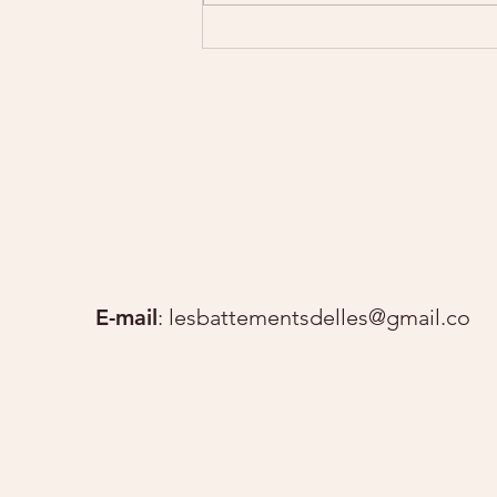
Merci au BTS Audiovisuel
de Bayonne
E-mail
:
lesbattementsdelles@gmail.com