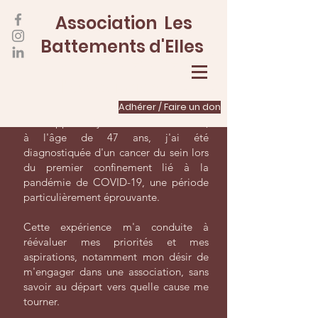
Association Les
Battements d'Elles
Comment est née
l'association ?
Adhérer / Faire un don
Je m'appelle Cyrielle et en mars 2020,
à l'âge de 47 ans, j'ai été
diagnostiquée d'un cancer du sein lors
du premier confinement lié à la
pandémie de COVID-19, une période
particulièrement éprouvante.
Cette expérience m'a conduite à
réévaluer mes priorités et mes
aspirations, notamment mon désir de
m'engager dans une association, sans
savoir au départ vers quelle cause me
tourner.