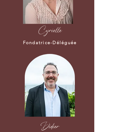
Cyrielle
Fondatrice-Déléguée
Didier