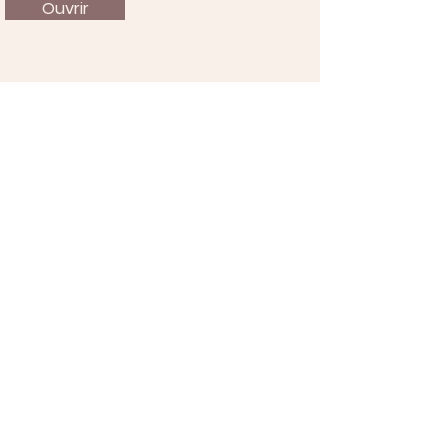
Ouvrir
À propos
Nous soutenir
Actualités
Événements
Contact
Mentions légales