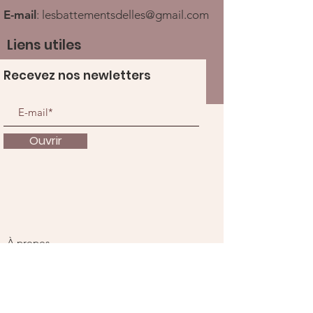
E-mail
:
lesbattementsdelles@gmail.com
Liens utiles
Recevez nos newletters
Ouvrir
À propos
Nous soutenir
Actualités