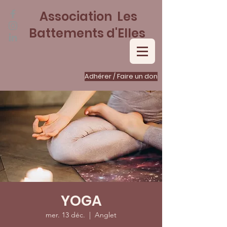
Association Les
Battements d'Elles
Adhérer / Faire un don
YOGA
mer. 13 déc.
  |  
Anglet