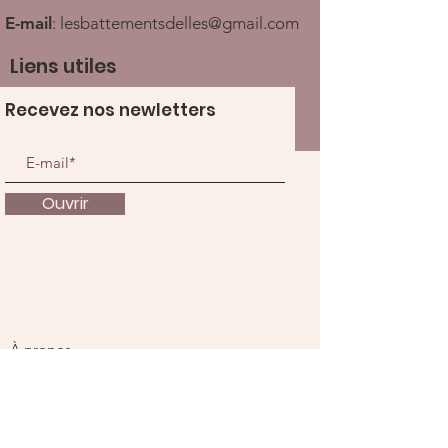
E-mail
:
lesbattementsdelles@gmail.com
Liens utiles
Recevez nos newletters
Ouvrir
À propos
Nous soutenir
Actualités