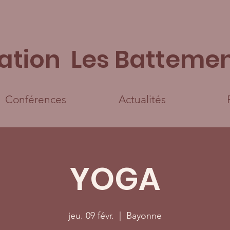
ation Les Battemen
Conférences
Actualités
YOGA
jeu. 09 févr.
  |  
Bayonne