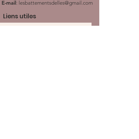
E-mail
:
lesbattementsdelles@gmail.com
Liens utiles
Recevez nos newletters
Ouvrir
À propos
Nous soutenir
Actualités