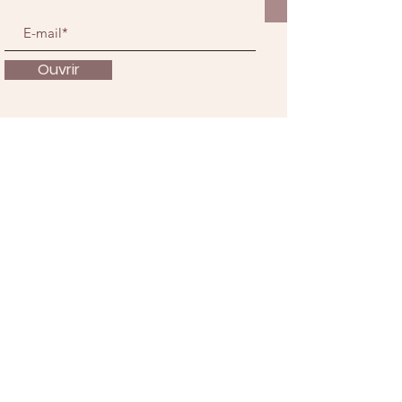
Ouvrir
À propos
Nous soutenir
Actualités
Événements
Contact