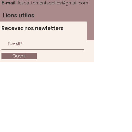
E-mail
:
lesbattementsdelles@gmail.com
Liens utiles
Recevez nos newletters
Ouvrir
À propos
Nous soutenir
Actualités