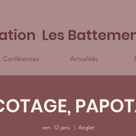
ation Les Battemen
Conférences
Actualités
COTAGE, PAPO
ven. 12 janv.
  |  
Anglet