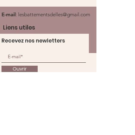
E-mail
:
lesbattementsdelles@gmail.com
Liens utiles
Recevez nos newletters
Ouvrir
À propos
Nous soutenir