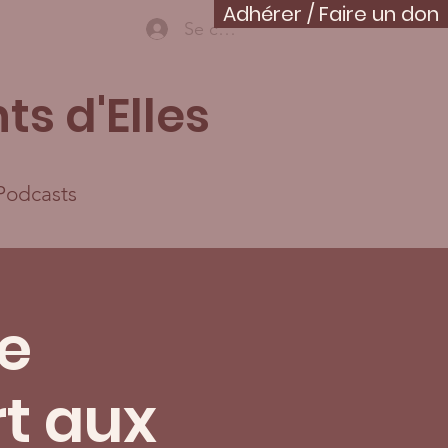
Adhérer / Faire un don
Se connecter
ts d'Elles
Podcasts
e
t aux