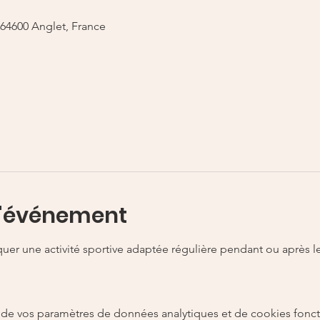
, 64600 Anglet, France
l'événement
uer une activité sportive adaptée régulière pendant ou après le
de vos paramètres de données analytiques et de cookies fonct