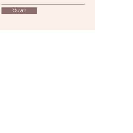
Ouvrir
À propos
Nous soutenir
Actualités
Événements
Contact