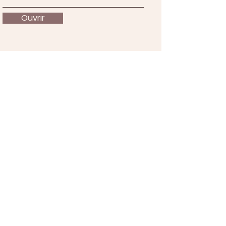
Ouvrir
À propos
Nous soutenir
Actualités
Événements
Contact