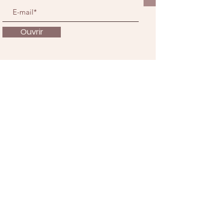
Ouvrir
À propos
Nous soutenir
Actualités
Événements
Contact