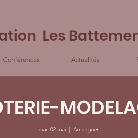
ation Les Battemen
Conférences
Actualités
OTERIE-MODELA
mar. 02 mai
  |  
Arcangues