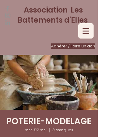
Association Les
Battements d'Elles
Adhérer / Faire un don
POTERIE-MODELAGE
mar. 09 mai
  |  
Arcangues