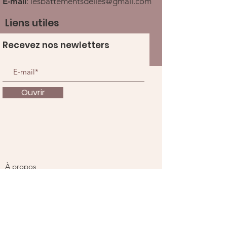
E-mail
:
lesbattementsdelles@gmail.com
Liens utiles
Recevez nos newletters
Ouvrir
À propos
Nous soutenir
Actualités
Événements