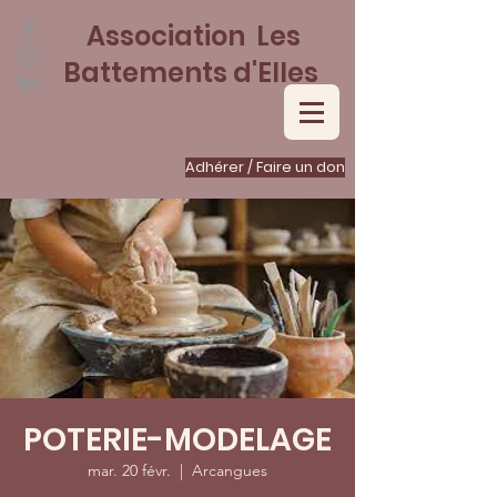
Association Les
Battements d'Elles
Adhérer / Faire un don
POTERIE-MODELAGE
mar. 20 févr.
  |  
Arcangues