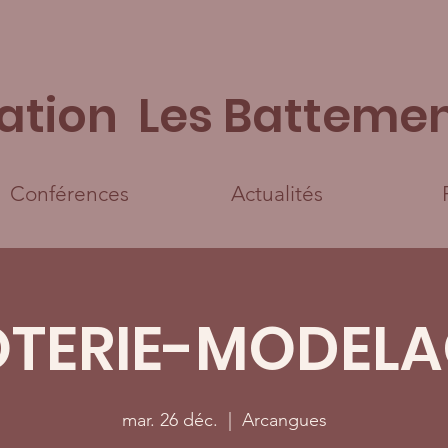
ation Les Battemen
Conférences
Actualités
OTERIE-MODELA
mar. 26 déc.
  |  
Arcangues