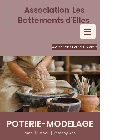
Association Les
Battements d'Elles
Adhérer / Faire un don
POTERIE-MODELAGE
mar. 12 déc.
  |  
Arcangues