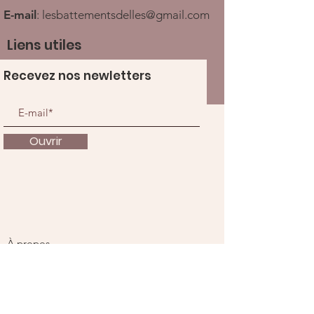
E-mail
:
lesbattementsdelles@gmail.com
Liens utiles
Recevez nos newletters
Ouvrir
À propos
Nous soutenir
Actualités