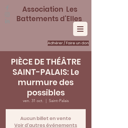
Association Les
Battements d'Elles
Adhérer / Faire un don
PIÈCE DE THÉÂTRE
SAINT-PALAIS: Le
murmure des
possibles
ven. 31 oct.
  |  
Saint-Palais
Aucun billet en vente
Voir d'autres événements