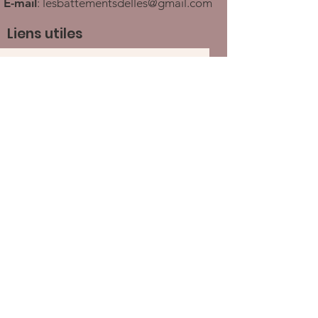
E-mail
:
lesbattementsdelles@gmail.com
Liens utiles
Recevez nos newletters
Ouvrir
À propos
Nous soutenir
Actualités
Événements