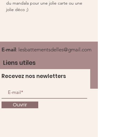
du mandala pour une jolie carte ou une 
jolie déco ;) 
E-mail
:
lesbattementsdelles@gmail.com
Liens utiles
Recevez nos newletters
Ouvrir