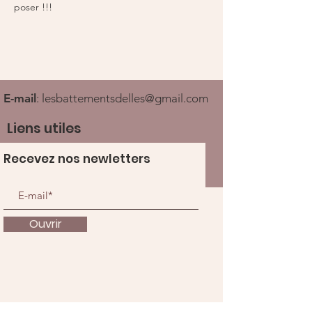
poser !!! 
E-mail
:
lesbattementsdelles@gmail.com
Liens utiles
Recevez nos newletters
Ouvrir