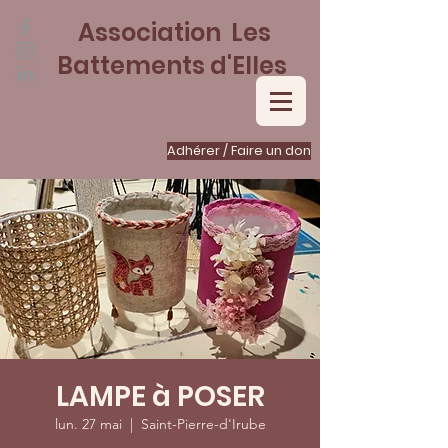
Association Les
Battements d'Elles
Adhérer / Faire un don
LAMPE à POSER
lun. 27 mai
  |  
Saint-Pierre-d'Irube