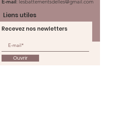
E-mail
:
lesbattementsdelles@gmail.com
Liens utiles
Recevez nos newletters
Ouvrir
À propos
Nous soutenir
Actualités