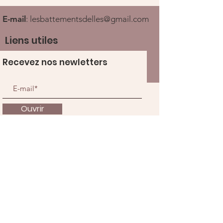
E-mail
:
lesbattementsdelles@gmail.com
Liens utiles
Recevez nos newletters
Ouvrir
À propos
Nous soutenir
Actualités