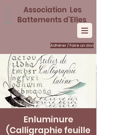
Association Les
Battements d'Elles
Adhérer / Faire un don
Enluminure
(Calligraphie feuille