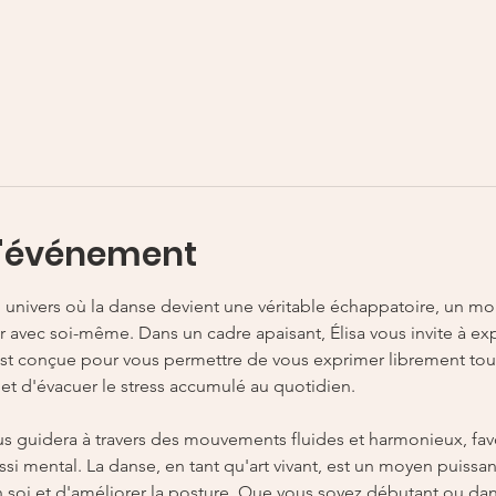
l'événement
 univers où la danse devient une véritable échappatoire, un mo
r avec soi-même. Dans un cadre apaisant, Élisa vous invite à exp
t conçue pour vous permettre de vous exprimer librement tout
t d'évacuer le stress accumulé au quotidien.
vous guidera à travers des mouvements fluides et harmonieux, fa
si mental. La danse, en tant qu'art vivant, est un moyen puissan
n soi et d'améliorer la posture. Que vous soyez débutant ou d