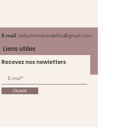
E-mail
:
lesbattementsdelles@gmail.com
Liens utiles
Recevez nos newletters
Ouvrir
À propos