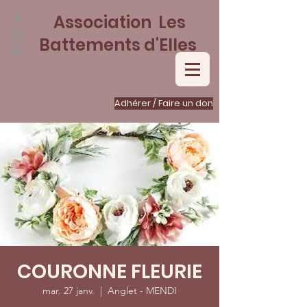
Association Les
Battements d'Elles
Adhérer / Faire un don
COURONNE FLEURIE
mar. 27 janv.
  |  
Anglet - MENDI