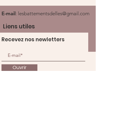
E-mail
:
lesbattementsdelles@gmail.com
Liens utiles
Recevez nos newletters
Ouvrir
À propos
Nous soutenir