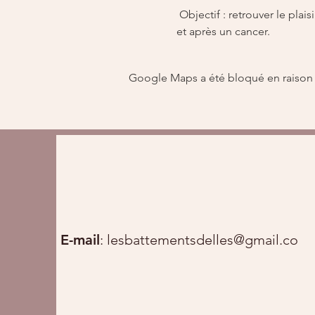
 Objectif : retrouver le plaisir de cuisiner tout en découvrant des recettes équilibrées, adaptées aux besoins pendant 
et après un cancer.
Google Maps a été bloqué en raison 
E-mail
:
lesbattementsdelles@gmail.com