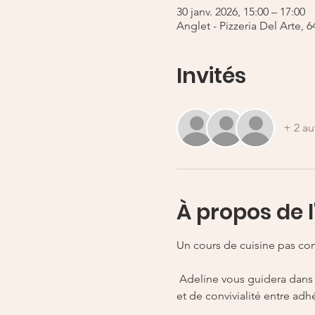
30 janv. 2026, 15:00 – 17:00
Anglet - Pizzeria Del Arte,
Invités
+ 2 au
À propos de 
Un cours de cuisine pas co
 Adeline vous guidera dans la préparation de recettes équilibrées et pleines de saveurs — un vrai moment de plaisir 
et de convivialité entre adh