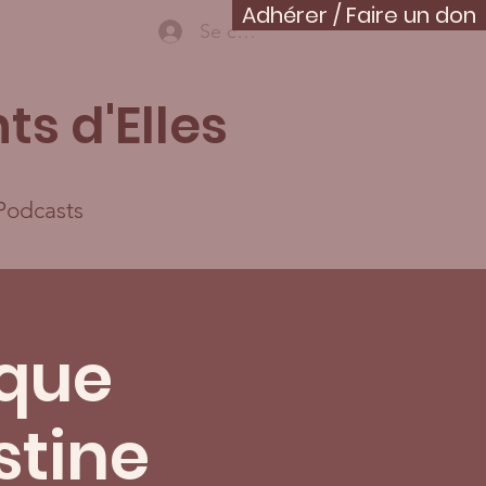
Adhérer / Faire un don
Se connecter
ts d'Elles
Podcasts
ique
stine