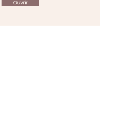
Ouvrir
À propos
Nous soutenir
Actualités
Événements
Contact
Mentions légales