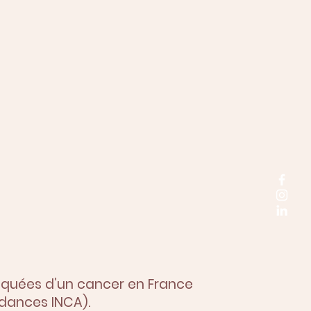
"La vie, ce n'est pas d'attendre que les orages passent mais
c'est d'apprendre à danser sous la pluie"
Sénèque
tiquées d’un cancer en France
ndances INCA).