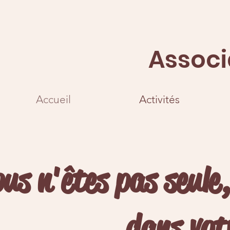
Associ
Accueil
Activités
ous n'êtes pas seul
dans vot