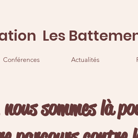
ation Les Battemen
Conférences
Actualités
e, nous sommes là p
re parcours contre l