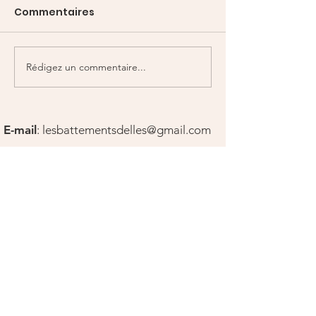
Commentaires
Odysséa 2026
Séjour à Lacquy
Rédigez un commentaire...
E-mail
:
lesbattementsdelles@gmail.com
Liens utiles
Recevez nos newletters
Ouvrir