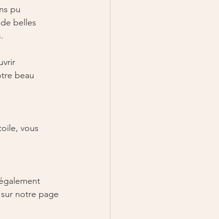
ns pu 
de belles 
. 
vrir 
otre beau 
oile, vous 
également 
 sur notre page 