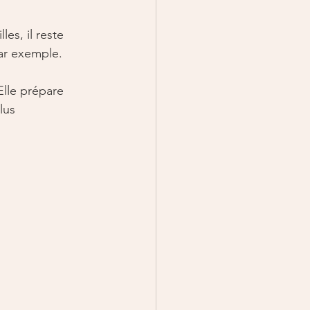
es, il reste 
ar exemple. 
Elle prépare 
lus 