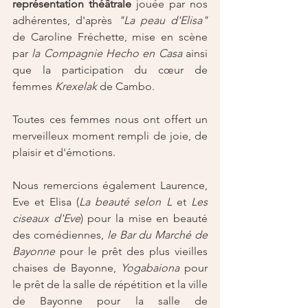
représentation théâtrale
 jouée par nos 
adhérentes, d'après 
"La peau d'Elisa"
de Caroline Fréchette, mise en scène 
par 
la Compagnie Hecho en Casa
 ainsi 
que la participation du cœur de 
femmes 
Krexelak
 de Cambo.  
Toutes ces femmes nous ont offert un 
merveilleux moment rempli de joie, de 
plaisir et d'émotions. 
Nous remercions également Laurence, 
Eve et Elisa (
La beauté selon L
 et 
Les 
ciseaux d'Eve
) pour la mise en beauté 
des comédiennes, 
le Bar du Marché de 
Bayonne
 pour le prêt des plus vieilles 
chaises de Bayonne, 
Yogabaiona
 pour 
le prêt de la salle de répétition et la ville 
de Bayonne pour la salle de 