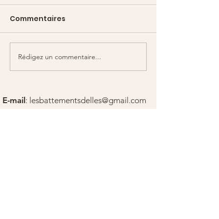
Commentaires
Odysséa 2026
Séjour à Lacquy
Rédigez un commentaire...
E-mail
:
lesbattementsdelles@gmail.com
Liens utiles
Recevez nos newletters
Ouvrir