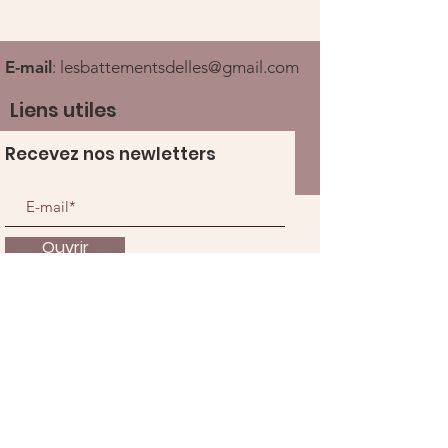
E-mail
:
lesbattementsdelles@gmail.com
Liens utiles
Recevez nos newletters
Ouvrir
À propos
Nous soutenir