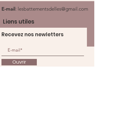
E-mail
:
lesbattementsdelles@gmail.com
Liens utiles
Recevez nos newletters
Ouvrir
À propos
Nous soutenir
Actualités