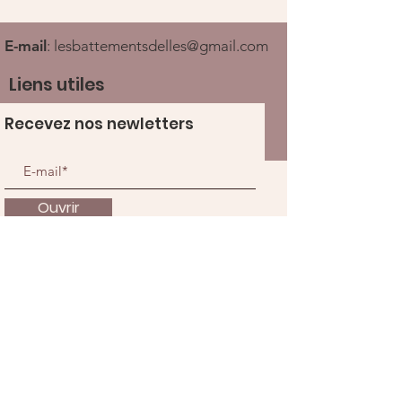
E-mail
:
lesbattementsdelles@gmail.com
Liens utiles
Recevez nos newletters
Ouvrir
À propos
Nous soutenir