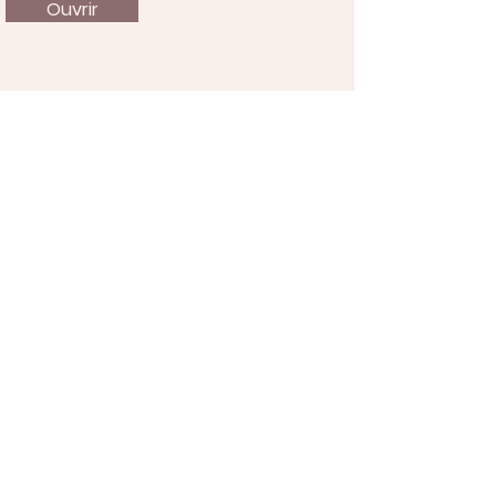
Ouvrir
À propos
Nous soutenir
Actualités
Événements
Contact
Mentions légales